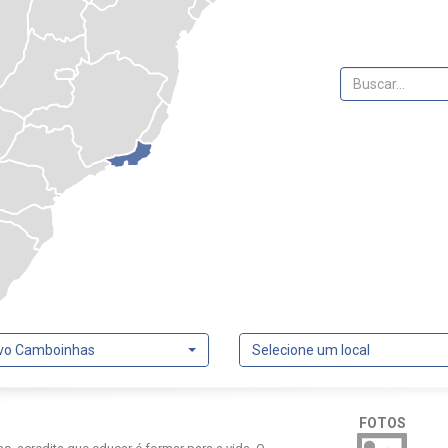
ivo Camboinhas
Selecione um local
FOTOS