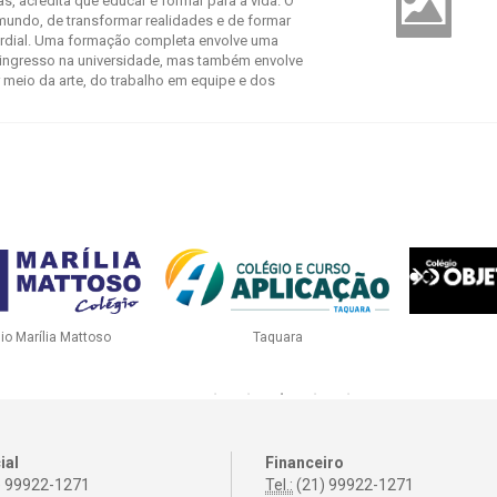
, acredita que educar é formar para a vida. O
undo, de transformar realidades e de formar
rdial. Uma formação completa envolve uma
ingresso na universidade, mas também envolve
 meio da arte, do trabalho em equipe e dos
arra
Botafogo
PH Fr
ial
Financeiro
) 99922-1271
Tel.:
(21) 99922-1271