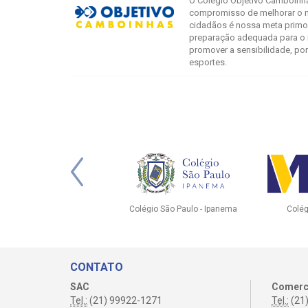
O Colégio Objetivo Camboinhas
compromisso de melhorar o m
cidadãos é nossa meta primo
preparação adequada para o 
promover a sensibilidade, por
esportes.
 Marília Mattoso
Taquara
B
CONTATO
SAC
Comerc
Tel.:
(21) 99922-1271
Tel.:
(21