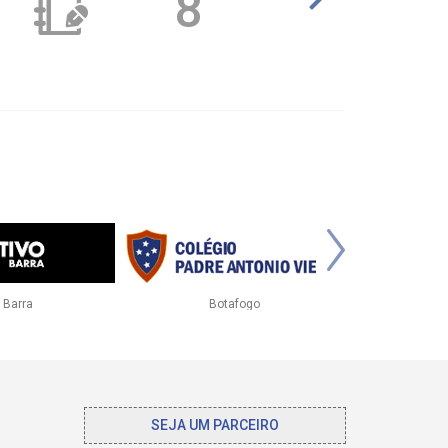
8
eguesia
PH Tijuca II
PH Icaraí 
SEJA UM PARCEIRO