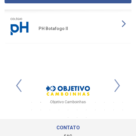
PH Botafogo II
e Melo)
Objetivo Camboinhas
CONTATO