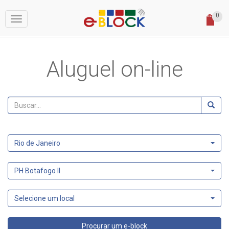
0
Toggle
navigation
Aluguel on-line
Rio de Janeiro
PH Botafogo II
Selecione um local
Procurar um e-block