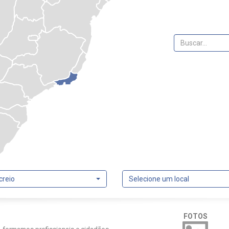
creio
Selecione um local
FOTOS