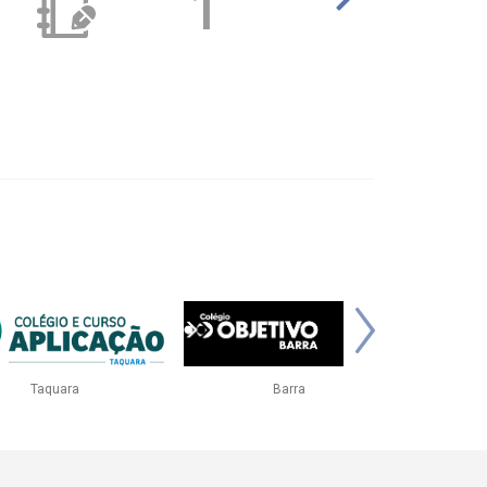
1
eguesia
PH Tijuca II
PH Icaraí 