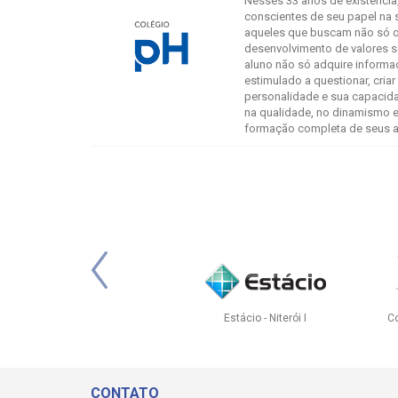
Nesses 33 anos de existência
conscientes de seu papel na 
aqueles que buscam não só 
desenvolvimento de valores so
aluno não só adquire informa
estimulado a questionar, criar
personalidade e sua capacida
na qualidade, no dinamismo 
formação completa de seus a
 Marília Mattoso
Taquara
B
CONTATO